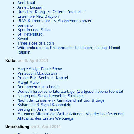
Adel Tawil
Annett Louisan
Dresdens Klang. zu Ostern | "mozart..."
Ensemble New Babylon
RIAS Kammerchor - 5. Abonnementkonzert
Santiano
Sportfreunde Stiller
St. Petersburg.
Sweet
Three sides of a coin
Württembergische Philharmonie Reutlingen, Leitung: Daniel
Raiskin
Kultur
am 8. April 2014
Magic Andys Feuer-Show
Prinzessin Mäusezahn
Pu der Bär: Sechstes Kapitel
Margit Müller
Der Lappen muss hoch!
Deutsch-Israelische Literaturtage: (Zu-)geschriebene Identität
Lesung mit Sonja Liebsch in Sinsheim
Nacht der Einsamen - Krimiabend mit Sax & Säge
Sylvia Filz & Sigrid Konopatzki
Lesung mit Anna Funder
Mit einem Attentat die Welt entzünden. Von der bedrückenden
Aktualität des Ersten Weltkriegs.
Unterhaltung
am 8. April 2014