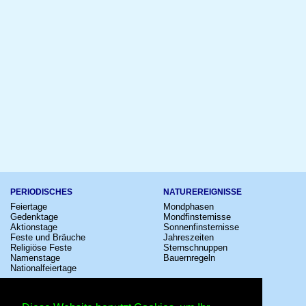
PERIODISCHES
NATUREREIGNISSE
Feiertage
Mondphasen
Gedenktage
Mondfinsternisse
Aktionstage
Sonnenfinsternisse
Feste und Bräuche
Jahreszeiten
Religiöse Feste
Sternschnuppen
Namenstage
Bauernregeln
Nationalfeiertage
KULTUR
SONSTIGE
Konzerte
Zeitumstellung