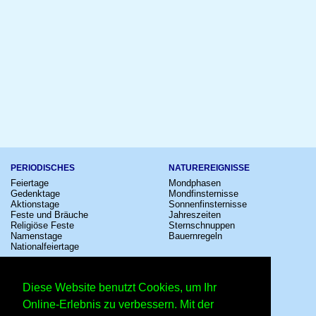
PERIODISCHES
NATUREREIGNISSE
Feiertage
Mondphasen
Gedenktage
Mondfinsternisse
Aktionstage
Sonnenfinsternisse
Feste und Bräuche
Jahreszeiten
Religiöse Feste
Sternschnuppen
Namenstage
Bauernregeln
Nationalfeiertage
KULTUR
SONSTIGE
Konzerte
Zeitumstellung
Diese Website benutzt Cookies, um Ihr
Kinostarts
Sternzeichen
Festivals
Schalttage
Online-Erlebnis zu verbessern. Mit der
Großevents
Wahltage