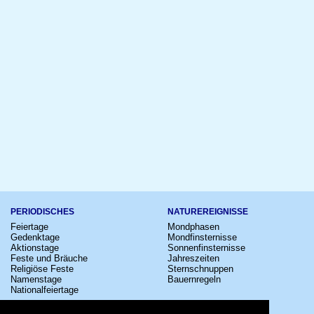
PERIODISCHES
NATUREREIGNISSE
Feiertage
Mondphasen
Gedenktage
Mondfinsternisse
Aktionstage
Sonnenfinsternisse
Feste und Bräuche
Jahreszeiten
Religiöse Feste
Sternschnuppen
Namenstage
Bauernregeln
Nationalfeiertage
KULTUR
SONSTIGE