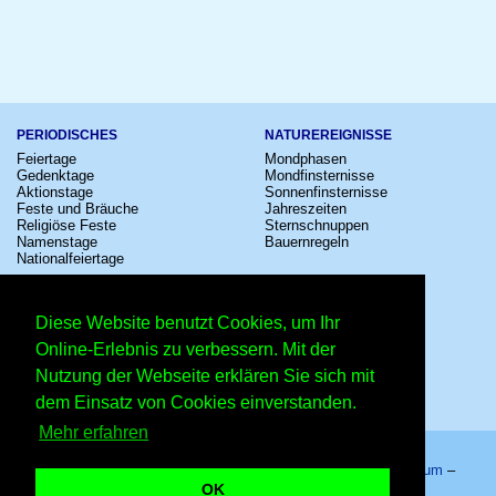
PERIODISCHES
NATUREREIGNISSE
Feiertage
Mondphasen
Gedenktage
Mondfinsternisse
Aktionstage
Sonnenfinsternisse
Feste und Bräuche
Jahreszeiten
Religiöse Feste
Sternschnuppen
Namenstage
Bauernregeln
Nationalfeiertage
KULTUR
SONSTIGE
Konzerte
Zeitumstellung
Diese Website benutzt Cookies, um Ihr
Kinostarts
Sternzeichen
Festivals
Schalttage
Online-Erlebnis zu verbessern. Mit der
Großevents
Wahltage
Nutzung der Webseite erklären Sie sich mit
Fußball
Messen
Comedy
Erinnerungen
dem Einsatz von Cookies einverstanden.
Shows
Volksfeste
Mehr erfahren
Startseite
–
Kalender
–
Lexikon
–
App
–
Sitemap
–
Impressum
–
Datenschutzhinweis
–
Kontakt
OK