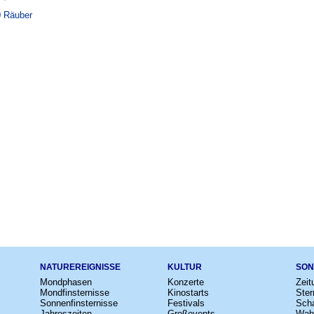
0 Räuber
NATUREREIGNISSE
KULTUR
SON
Mondphasen
Konzerte
Zeit
Mondfinsternisse
Kinostarts
Ster
Sonnenfinsternisse
Festivals
Scha
Jahreszeiten
Großevents
Wah