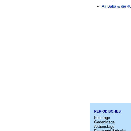
Ali Baba & die 4
PERIODISCHES
Feiertage
Gedenktage
Aktionstage
Feste und Bräuche