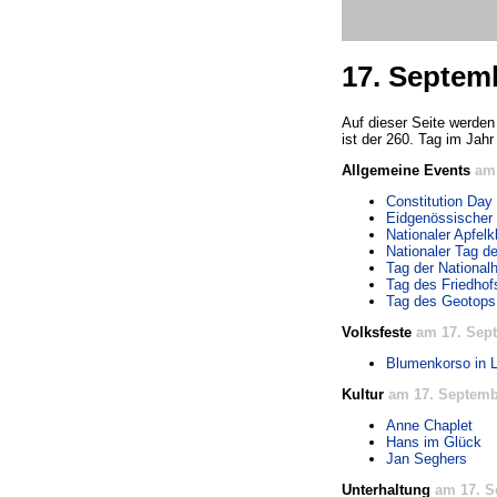
17. Septem
Auf dieser Seite werden
ist der 260. Tag im Jahr
Allgemeine Events
am
Constitution Day
Eidgenössischer 
Nationaler Apfel
Nationaler Tag d
Tag der National
Tag des Friedhof
Tag des Geotops
Volksfeste
am 17. Sep
Blumenkorso in 
Kultur
am 17. Septemb
Anne Chaplet
Hans im Glück
Jan Seghers
Unterhaltung
am 17. S