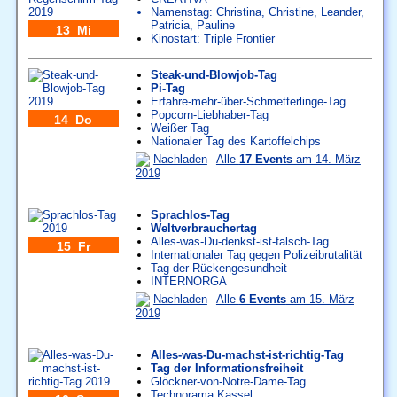
Namenstag:
Christina
,
Christine
,
Leander
,
Patricia
,
Pauline
13 Mi
Kinostart: Triple Frontier
Steak-und-Blowjob-Tag
Pi-Tag
Erfahre-mehr-über-Schmetterlinge-Tag
Popcorn-Liebhaber-Tag
14 Do
Weißer Tag
Nationaler Tag des Kartoffelchips
Nachladen
Alle
17 Events
am 14. März
2019
Sprachlos-Tag
Weltverbrauchertag
Alles-was-Du-denkst-ist-falsch-Tag
15 Fr
Internationaler Tag gegen Polizeibrutalität
Tag der Rückengesundheit
INTERNORGA
Nachladen
Alle
6 Events
am 15. März
2019
Alles-was-Du-machst-ist-richtig-Tag
Tag der Informationsfreiheit
Glöckner-von-Notre-Dame-Tag
Technorama Kassel