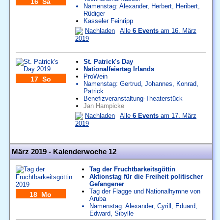
16 Sa
Namenstag:
Alexander
,
Herbert
,
Heribert
,
Rüdiger
Kasseler Feinripp
Nachladen
Alle
6 Events
am 16. März
2019
St. Patrick's Day
Nationalfeiertag Irlands
ProWein
17 So
Namenstag:
Gertrud
,
Johannes
,
Konrad
,
Patrick
Benefizveranstaltung-Theaterstück
Jan Hampicke
Nachladen
Alle
6 Events
am 17. März
2019
März 2019 - Kalenderwoche 12
Tag der Fruchtbarkeitsgöttin
Aktionstag für die Freiheit politischer
Gefangener
Tag der Flagge und Nationalhymne von
18 Mo
Aruba
Namenstag:
Alexander
,
Cyrill
,
Eduard
,
Edward
,
Sibylle