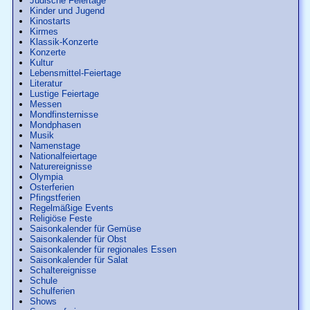
Jüdische Feiertage
Kinder und Jugend
Kinostarts
Kirmes
Klassik-Konzerte
Konzerte
Kultur
Lebensmittel-Feiertage
Literatur
Lustige Feiertage
Messen
Mondfinsternisse
Mondphasen
Musik
Namenstage
Nationalfeiertage
Naturereignisse
Olympia
Osterferien
Pfingstferien
Regelmäßige Events
Religiöse Feste
Saisonkalender für Gemüse
Saisonkalender für Obst
Saisonkalender für regionales Essen
Saisonkalender für Salat
Schaltereignisse
Schule
Schulferien
Shows