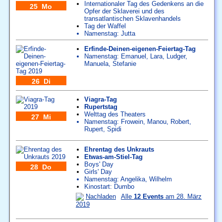
Internationaler Tag des Gedenkens an die
25 Mo
Opfer der Sklaverei und des
transatlantischen Sklavenhandels
Tag der Waffel
Namenstag:
Jutta
Erfinde-Deinen-eigenen-Feiertag-Tag
Namenstag:
Emanuel
,
Lara
,
Ludger
,
Manuela
,
Stefanie
26 Di
Viagra-Tag
Rupertstag
Welttag des Theaters
27 Mi
Namenstag:
Frowein
,
Manou
,
Robert
,
Rupert
,
Spidi
Ehrentag des Unkrauts
Etwas-am-Stiel-Tag
Boys' Day
28 Do
Girls' Day
Namenstag:
Angelika
,
Wilhelm
Kinostart: Dumbo
Nachladen
Alle
12 Events
am 28. März
2019