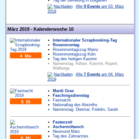
Tag der Befreiung in Bulgarien
Nachladen
Alle
9 Events
am 03. März
2019
März 2019 - Kalenderwoche 10
Internationaler Scrapbooking-Tag
Rosenmontag
Rosenmontagszug Mainz
Rosenmontagszug Köln
4 Mo
Tag des heiligen Kasimir
Namenstag:
Adrian
,
Kasimir
,
Rupert
,
Walburga
Nachladen
Alle
7 Events
am 04. März
2019
Mardi Gras
Faschingsdienstag
Fastnacht
5 Di
Nationaltag des Absinths
Namenstag:
Dietmar
,
Fridolin
,
Sarah
Fastenzeit
Aschermittwoch
Neumond März
Tag des Zahnarztes
6 Mi