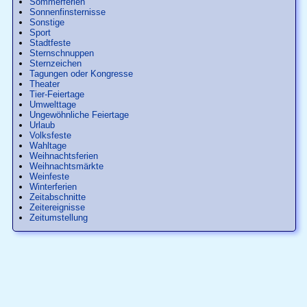
Sommerferien
Sonnenfinsternisse
Sonstige
Sport
Stadtfeste
Sternschnuppen
Sternzeichen
Tagungen oder Kongresse
Theater
Tier-Feiertage
Umwelttage
Ungewöhnliche Feiertage
Urlaub
Volksfeste
Wahltage
Weihnachtsferien
Weihnachtsmärkte
Weinfeste
Winterferien
Zeitabschnitte
Zeitereignisse
Zeitumstellung