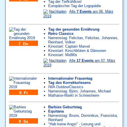
Tag der Tiefkühlkost
Europäischer Tag der Logopädie
Nachladen
Alle
7 Events
am 06. März
2019
Tag der gesunden Ernährung
Retro Classics
Namenstag:
Felicitas
,
Felizitas
,
Johannes
,
Reinhard
,
Volker
7 Do
Kinostart: Captain Marvel
Kinostart: Kirschblüten & Dämonen
Kinostart: Mid90s
Nachladen
Alle
17 Events
am 07. März
2019
Internationaler Frauentag
Tag des Korrekturlesens
IWA OutdoorClassics
Namenstag:
Björn
,
Johannes
,
Michael
8 Fr
Mathaise-Markt in Schriesheim
Barbies Geburtstag
Equitana
Namenstag:
Bruno
,
Dominikus
,
Franziska
,
Reinhard
9 Sa
"Hab keine Angst" - Lesung und