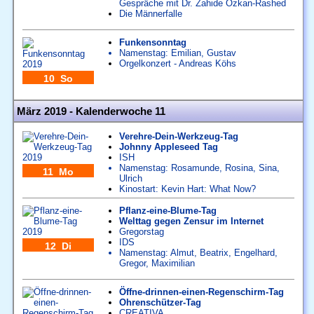
Gespräche mit Dr. Zahide Özkan-Rashed
Die Männerfalle
Funkensonntag
Namenstag:
Emilian
,
Gustav
Orgelkonzert - Andreas Köhs
10 So
März 2019 - Kalenderwoche 11
Verehre-Dein-Werkzeug-Tag
Johnny Appleseed Tag
ISH
Namenstag:
Rosamunde
,
Rosina
,
Sina
,
11 Mo
Ulrich
Kinostart: Kevin Hart: What Now?
Pflanz-eine-Blume-Tag
Welttag gegen Zensur im Internet
Gregorstag
IDS
12 Di
Namenstag:
Almut
,
Beatrix
,
Engelhard
,
Gregor
,
Maximilian
Öffne-drinnen-einen-Regenschirm-Tag
Ohrenschützer-Tag
CREATIVA