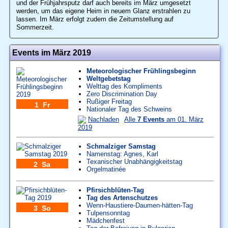
und der Frühjahrsputz darf auch bereits im März umgesetzt
werden, um das eigene Heim in neuem Glanz erstrahlen zu
lassen. Im März erfolgt zudem die Zeitumstellung auf
Sommerzeit.
Events im März 2019
Meteorologischer Frühlingsbeginn
Weltgebetstag
Welttag des Kompliments
Zero Discrimination Day
Rußiger Freitag
1 Fr
Nationaler Tag des Schweins
Nachladen
Alle
7 Events
am 01. März
2019
Schmalziger Samstag
Namenstag:
Agnes
,
Karl
Texanischer Unabhängigkeitstag
2 Sa
Orgelmatinée
Pfirsichblüten-Tag
Tag des Artenschutzes
Wenn-Haustiere-Daumen-hätten-Tag
3 So
Tulpensonntag
Mädchenfest