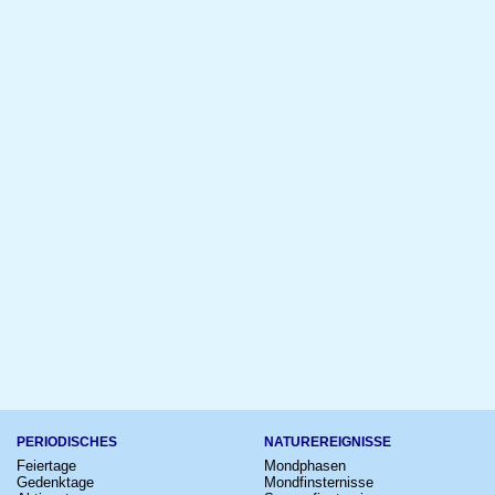
PERIODISCHES
NATUREREIGNISSE
Feiertage
Mondphasen
Gedenktage
Mondfinsternisse