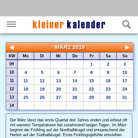
MÄRZ 2019
KW
Mo
Di
Mi
Do
Fr
Sa
So
09
1
2
3
10
4
5
6
7
8
9
10
11
11
12
13
14
15
16
17
12
18
19
20
21
22
23
24
13
25
26
27
28
29
30
31
14
Der März lässt das erste Quartal des Jahres enden und erfreut oft
mit warmen Temperaturen bei zunehmend langen Tagen. Im März
beginnt der Frühling auf der Nordhalbkugel und entsprechend der
Herbst auf der Südhalbkugel. Erste Frühlingsgefühle entstehen