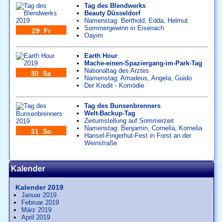
Tag des Blendwerks
Beauty Düsseldorf
Namenstag:
Berthold
,
Edda
,
Helmut
Sommergewinn in Eisenach
29 Fr
Oayim
Earth Hour
Mache-einen-Spaziergang-im-Park-Tag
Nationaltag des Arztes
30 Sa
Namenstag:
Amadeus
,
Angela
,
Guido
Der Kredit - Komödie
Tag des Bunsenbrenners
Welt-Backup-Tag
Zeitumstellung auf Sommerzeit
Namenstag:
Benjamin
,
Cornelia
,
Kornelia
31 So
Hansel-Fingerhut-Fest in Forst an der
Weinstraße
Kalender
Kalender 2019
Januar 2019
Februar 2019
März 2019
April 2019