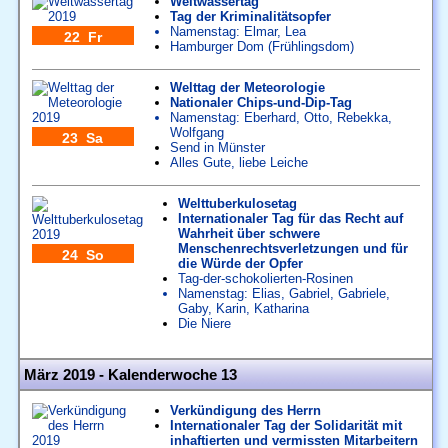
Weltwassertag
Tag der Kriminalitätsopfer
Namenstag:
Elmar
,
Lea
22 Fr
Hamburger Dom (Frühlingsdom)
Welttag der Meteorologie
Nationaler Chips-und-Dip-Tag
Namenstag:
Eberhard
,
Otto
,
Rebekka
,
Wolfgang
23 Sa
Send in Münster
Alles Gute, liebe Leiche
Welttuberkulosetag
Internationaler Tag für das Recht auf
Wahrheit über schwere
Menschenrechtsverletzungen und für
24 So
die Würde der Opfer
Tag-der-schokolierten-Rosinen
Namenstag:
Elias
,
Gabriel
,
Gabriele
,
Gaby
,
Karin
,
Katharina
Die Niere
März 2019 - Kalenderwoche 13
Verkündigung des Herrn
Internationaler Tag der Solidarität mit
inhaftierten und vermissten Mitarbeitern