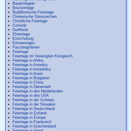
Bauernregeln
Brückentage
Buddhistische Feiertage
Chinesische Sternzeichen
Christliche Feiertage
Comedy
Dorffeste
Ehrentage
Einschulung
Erinnerungen
Faschingsferien
Feiertage
Feiertage im Vereinigten Königreich
Feiertage in Afrika
Feiertage in Amerika
Feiertage in Antarktika
Feiertage in Asien
Feiertage in Bulgarien
Feiertage in China
Feiertage in Dänemark
Feiertage in den Niederlanden
Feiertage in den USA
Feiertage in der Schweiz
Feiertage in der Slowakei
Feiertage in Deutschland
Feiertage in Estland
Feiertage in Europa
Feiertage in Frankreich
Feiertage in Griechenland
Feiertage in Irland