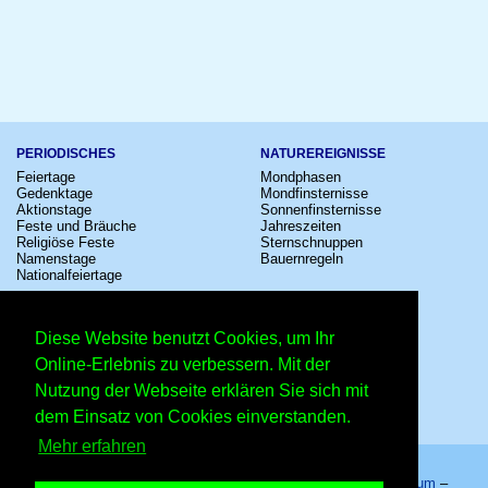
PERIODISCHES
NATUREREIGNISSE
Feiertage
Mondphasen
Gedenktage
Mondfinsternisse
Aktionstage
Sonnenfinsternisse
Feste und Bräuche
Jahreszeiten
Religiöse Feste
Sternschnuppen
Namenstage
Bauernregeln
Nationalfeiertage
KULTUR
SONSTIGE
Konzerte
Zeitumstellung
Diese Website benutzt Cookies, um Ihr
Kinostarts
Sternzeichen
Festivals
Schalttage
Online-Erlebnis zu verbessern. Mit der
Großevents
Wahltage
Nutzung der Webseite erklären Sie sich mit
Fußball
Messen
Comedy
Erinnerungen
dem Einsatz von Cookies einverstanden.
Shows
Volksfeste
Mehr erfahren
Startseite
–
Kalender
–
Lexikon
–
App
–
Sitemap
–
Impressum
–