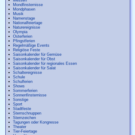
Messen
Mondfinsternisse
Mondphasen
Musik
Namenstage
Nationalfeiertage
Naturereignisse
Olympia
Osterferien
Pfingstferien
Regelmäßige Events
Religiöse Feste
Saisonkalender für Gemüse
Saisonkalender für Obst
Saisonkalender für regionales Essen
Saisonkalender für Salat
Schaltereignisse
Schule
Schulferien
Shows
Sommerferien
Sonnenfinsternisse
Sonstige
Sport
Stadtfeste
Sternschnuppen
Sternzeichen
Tagungen oder Kongresse
Theater
Tier-Feiertage