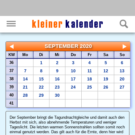
SEPTEMBER 2020
KW
Mo
Di
Mi
Do
Fr
Sa
So
36
1
2
3
4
5
6
37
7
8
9
10
11
12
13
38
14
15
16
17
18
19
20
39
21
22
23
24
25
26
27
40
28
29
30
41
Der September bringt die Tagundnachtgleiche und damit auch den
Herbst mit sich, also abnehmende Temperaturen und weniger
Tageslicht. Die letzten warmen Sonnenstrahlen sollten somit noch
einmal genutzt werden. Das gilt auch für die Ernte, denn hier wird