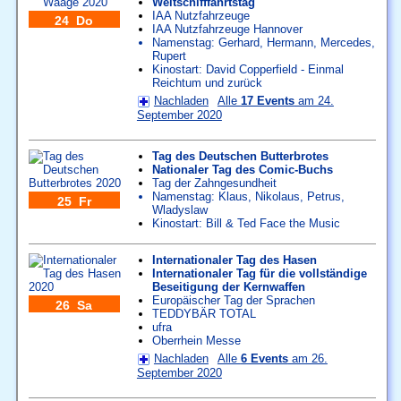
Weltschifffahrtstag
IAA Nutzfahrzeuge
24 Do
IAA Nutzfahrzeuge Hannover
Namenstag:
Gerhard
,
Hermann
,
Mercedes
,
Rupert
Kinostart: David Copperfield - Einmal
Reichtum und zurück
Nachladen
Alle
17 Events
am 24.
September 2020
Tag des Deutschen Butterbrotes
Nationaler Tag des Comic-Buchs
Tag der Zahngesundheit
Namenstag:
Klaus
,
Nikolaus
,
Petrus
,
25 Fr
Wladyslaw
Kinostart: Bill & Ted Face the Music
Internationaler Tag des Hasen
Internationaler Tag für die vollständige
Beseitigung der Kernwaffen
Europäischer Tag der Sprachen
26 Sa
TEDDYBÄR TOTAL
ufra
Oberrhein Messe
Nachladen
Alle
6 Events
am 26.
September 2020