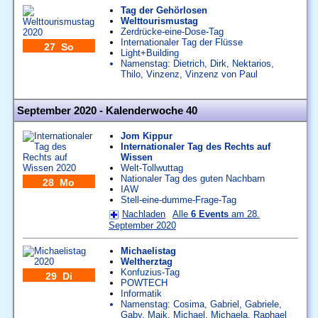
Tag der Gehörlosen
Welttourismustag
Zerdrücke-eine-Dose-Tag
Internationaler Tag der Flüsse
27 So
Light+Building
Namenstag:
Dietrich
,
Dirk
,
Nektarios
,
Thilo
,
Vinzenz
,
Vinzenz von Paul
September 2020 - Kalenderwoche 40
Jom Kippur
Internationaler Tag des Rechts auf
Wissen
Welt-Tollwuttag
Nationaler Tag des guten Nachbarn
28 Mo
IAW
Stell-eine-dumme-Frage-Tag
Nachladen
Alle
6 Events
am 28.
September 2020
Michaelistag
Weltherztag
Konfuzius-Tag
29 Di
POWTECH
Informatik
Namenstag:
Cosima
,
Gabriel
,
Gabriele
,
Gaby
,
Maik
,
Michael
,
Michaela
,
Raphael