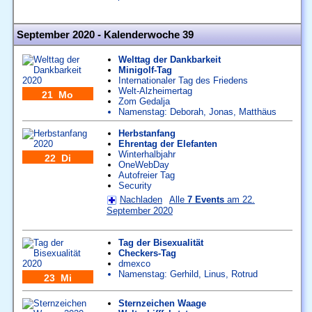
September 2020 - Kalenderwoche 39
Welttag der Dankbarkeit
Minigolf-Tag
Internationaler Tag des Friedens
Welt-Alzheimertag
21 Mo
Zom Gedalja
Namenstag:
Deborah
,
Jonas
,
Matthäus
Herbstanfang
Ehrentag der Elefanten
Winterhalbjahr
22 Di
OneWebDay
Autofreier Tag
Security
Nachladen
Alle
7 Events
am 22.
September 2020
Tag der Bisexualität
Checkers-Tag
dmexco
Namenstag:
Gerhild
,
Linus
,
Rotrud
23 Mi
Sternzeichen Waage