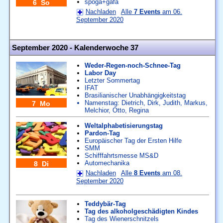
spoga+gafa
6 So
Nachladen
Alle
7 Events
am 06.
September 2020
September 2020 - Kalenderwoche 37
Weder-Regen-noch-Schnee-Tag
Labor Day
Letzter Sommertag
IFAT
Brasilianischer Unabhängigkeitstag
Namenstag:
Dietrich
,
Dirk
,
Judith
,
Markus
,
7 Mo
Melchior
,
Otto
,
Regina
Weltalphabetisierungstag
Pardon-Tag
Europäischer Tag der Ersten Hilfe
SMM
Schifffahrtsmesse MS&D
Automechanika
8 Di
Nachladen
Alle
8 Events
am 08.
September 2020
Teddybär-Tag
Tag des alkoholgeschädigten Kindes
Tag des Wienerschnitzels