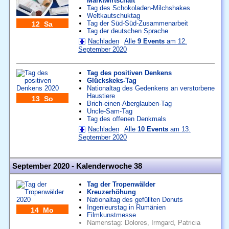
Marktwirtschaft
Tag des Schokoladen-Milchshakes
Weltkautschuktag
Tag der Süd-Süd-Zusammenarbeit
12 Sa
Tag der deutschen Sprache
Nachladen
Alle
9 Events
am 12.
September 2020
Tag des positiven Denkens
Glückskeks-Tag
Nationaltag des Gedenkens an verstorbene
Haustiere
13 So
Brich-einen-Aberglauben-Tag
Uncle-Sam-Tag
Tag des offenen Denkmals
Nachladen
Alle
10 Events
am 13.
September 2020
September 2020 - Kalenderwoche 38
Tag der Tropenwälder
Kreuzerhöhung
Nationaltag des gefüllten Donuts
Ingenieurstag in Rumänien
14 Mo
Filmkunstmesse
Namenstag:
Dolores
,
Irmgard
,
Patricia