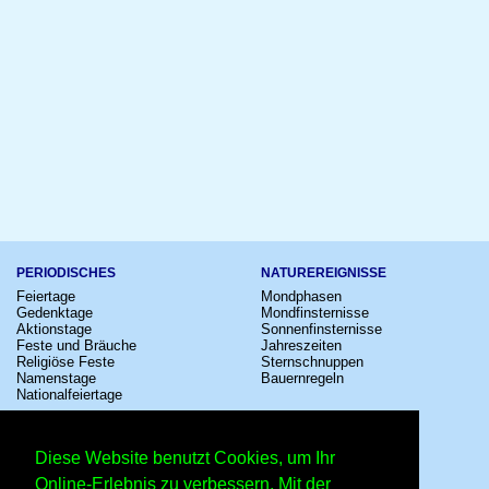
PERIODISCHES
NATUREREIGNISSE
Feiertage
Mondphasen
Gedenktage
Mondfinsternisse
Aktionstage
Sonnenfinsternisse
Feste und Bräuche
Jahreszeiten
Religiöse Feste
Sternschnuppen
Namenstage
Bauernregeln
Nationalfeiertage
KULTUR
SONSTIGE
Konzerte
Zeitumstellung
Diese Website benutzt Cookies, um Ihr
Kinostarts
Sternzeichen
Festivals
Schalttage
Online-Erlebnis zu verbessern. Mit der