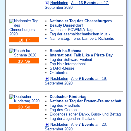
Nachladen
Alle
13 Events
am 17.
September 2020
Nationaler Tag des Cheeseburgers
Beauty Düsseldorf
Nationaler POW/MIA-Tag
Tag der aserbaidschanischen Musik
Namenstag:
Irene
,
Lambert
,
Richardis
18 Fr
Rosch ha-Schana
International Talk Like a Pirate Day
Tag der Software-Freiheit
19 Sa
Top Hair International
START-Messe
Oktoberfest
Nachladen
Alle
9 Events
am 19.
September 2020
Deutscher Kindertag
Nationaler Tag der Frauen-Freundschaft
Tag des Friedhofs
20 So
Tag des Geotops
Eidgenössischer Dank-, Buss- und Bettag
Tag der Jugend in Thailand
Nachladen
Alle
7 Events
am 20.
September 2020