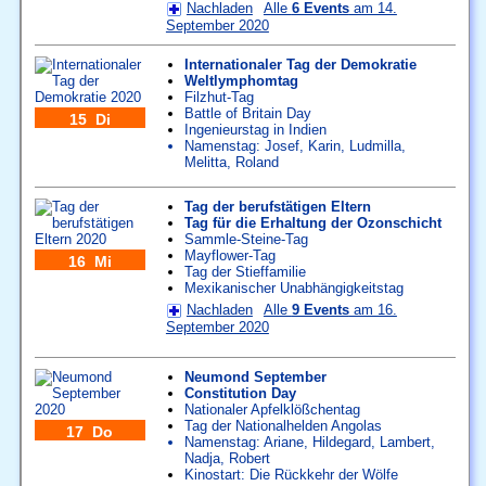
Nachladen
Alle
6 Events
am 14.
September 2020
Internationaler Tag der Demokratie
Weltlymphomtag
Filzhut-Tag
Battle of Britain Day
15 Di
Ingenieurstag in Indien
Namenstag:
Josef
,
Karin
,
Ludmilla
,
Melitta
,
Roland
Tag der berufstätigen Eltern
Tag für die Erhaltung der Ozonschicht
Sammle-Steine-Tag
Mayflower-Tag
16 Mi
Tag der Stieffamilie
Mexikanischer Unabhängigkeitstag
Nachladen
Alle
9 Events
am 16.
September 2020
Neumond September
Constitution Day
Nationaler Apfelklößchentag
Tag der Nationalhelden Angolas
17 Do
Namenstag:
Ariane
,
Hildegard
,
Lambert
,
Nadja
,
Robert
Kinostart: Die Rückkehr der Wölfe