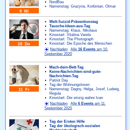
NordBau
Namenstag:
Grazyna
,
Korbinian
,
Otmar
9 Mi
Welt-Suizid-Präventionstag
Tausche-Ideen-aus-Tag
Namenstag:
Klaus
,
Nikolaus
Kinostart: Vitalina Varela
Kinostart: The Photograph
Kinostart: Die Epoche des Menschen
10 Do
Nachladen
Alle
16 Events
am 10.
September 2020
Mach-dein-Bett-Tag
Keine-Nachrichten-sind-gute-
Nachrichten-Tag
Patriot Day
Tag der Wohnungslosen
Namenstag:
Dagny
,
Helga
,
Josef
,
Ludwig
,
11 Fr
Regula
Kinostart: Der einzig wahre Ivan
Nachladen
Alle
6 Events
am 11.
September 2020
Tag der Ersten Hilfe
Tag der ökologisch-sozialen