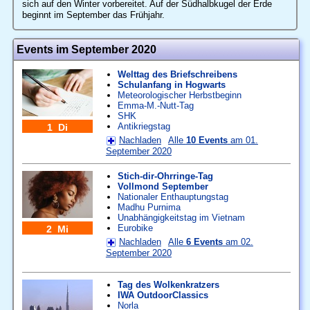
sich auf den Winter vorbereitet. Auf der Südhalbkugel der Erde
beginnt im September das Frühjahr.
Events im September 2020
Welttag des Briefschreibens
Schulanfang in Hogwarts
Meteorologischer Herbstbeginn
Emma-M.-Nutt-Tag
SHK
Antikriegstag
1 Di
Nachladen
Alle
10 Events
am 01.
September 2020
Stich-dir-Ohrringe-Tag
Vollmond September
Nationaler Enthauptungstag
Madhu Purnima
Unabhängigkeitstag im Vietnam
Eurobike
2 Mi
Nachladen
Alle
6 Events
am 02.
September 2020
Tag des Wolkenkratzers
IWA OutdoorClassics
Norla