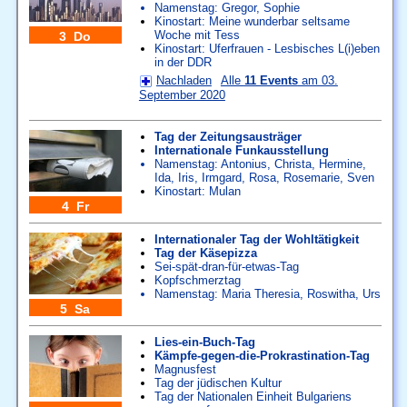
Namenstag:
Gregor
,
Sophie
Kinostart: Meine wunderbar seltsame
Woche mit Tess
3 Do
Kinostart: Uferfrauen - Lesbisches L(i)eben
in der DDR
Nachladen
Alle
11 Events
am 03.
September 2020
Tag der Zeitungsausträger
Internationale Funkausstellung
Namenstag:
Antonius
,
Christa
,
Hermine
,
Ida
,
Iris
,
Irmgard
,
Rosa
,
Rosemarie
,
Sven
Kinostart: Mulan
4 Fr
Internationaler Tag der Wohltätigkeit
Tag der Käsepizza
Sei-spät-dran-für-etwas-Tag
Kopfschmerztag
Namenstag:
Maria Theresia
,
Roswitha
,
Urs
5 Sa
Lies-ein-Buch-Tag
Kämpfe-gegen-die-Prokrastination-Tag
Magnusfest
Tag der jüdischen Kultur
Tag der Nationalen Einheit Bulgariens