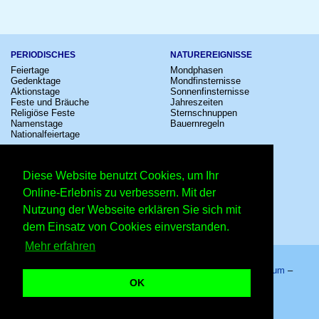
PERIODISCHES
NATUREREIGNISSE
Feiertage
Mondphasen
Gedenktage
Mondfinsternisse
Aktionstage
Sonnenfinsternisse
Feste und Bräuche
Jahreszeiten
Religiöse Feste
Sternschnuppen
Namenstage
Bauernregeln
Nationalfeiertage
KULTUR
SONSTIGE
Konzerte
Zeitumstellung
Diese Website benutzt Cookies, um Ihr
Kinostarts
Sternzeichen
Festivals
Schalttage
Online-Erlebnis zu verbessern. Mit der
Großevents
Wahltage
Nutzung der Webseite erklären Sie sich mit
Fußball
Messen
Comedy
Erinnerungen
dem Einsatz von Cookies einverstanden.
Shows
Volksfeste
Mehr erfahren
Startseite
–
Kalender
–
Lexikon
–
App
–
Sitemap
–
Impressum
–
Datenschutzhinweis
–
Kontakt
OK
27. März 2023 – Copyright © 2026 Kleiner Kalender