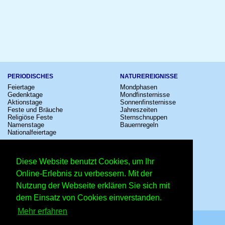
PERIODISCHES
NATUREREIGNISSE
Feiertage
Mondphasen
Gedenktage
Mondfinsternisse
Aktionstage
Sonnenfinsternisse
Feste und Bräuche
Jahreszeiten
Religiöse Feste
Sternschnuppen
Namenstage
Bauernregeln
Nationalfeiertage
KULTUR
SONSTIGE
Konzerte
Zeitumstellung
Diese Website benutzt Cookies, um Ihr
Kinostarts
Sternzeichen
Festivals
Schalttage
Online-Erlebnis zu verbessern. Mit der
Großevents
Wahltage
Nutzung der Webseite erklären Sie sich mit
Fußball
Messen
Comedy
Erinnerungen
dem Einsatz von Cookies einverstanden.
Shows
Volksfeste
Mehr erfahren