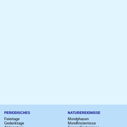
PERIODISCHES
NATUREREIGNISSE
Feiertage
Mondphasen
Gedenktage
Mondfinsternisse