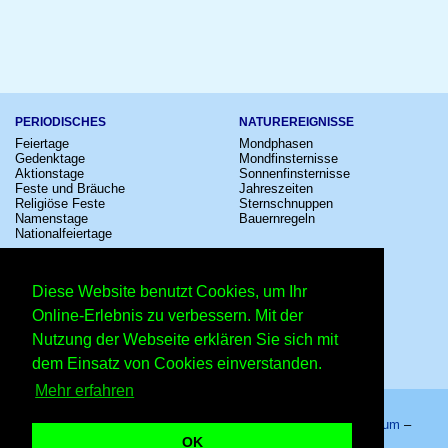
PERIODISCHES
NATUREREIGNISSE
Feiertage
Mondphasen
Gedenktage
Mondfinsternisse
Aktionstage
Sonnenfinsternisse
Feste und Bräuche
Jahreszeiten
Religiöse Feste
Sternschnuppen
Namenstage
Bauernregeln
Nationalfeiertage
KULTUR
SONSTIGE
Konzerte
Zeitumstellung
Diese Website benutzt Cookies, um Ihr
Kinostarts
Sternzeichen
Festivals
Schalttage
Online-Erlebnis zu verbessern. Mit der
Großevents
Wahltage
Nutzung der Webseite erklären Sie sich mit
Fußball
Messen
Comedy
Erinnerungen
dem Einsatz von Cookies einverstanden.
Shows
Volksfeste
Mehr erfahren
Startseite
–
Kalender
–
Lexikon
–
App
–
Sitemap
–
Impressum
–
Datenschutzhinweis
–
Kontakt
OK