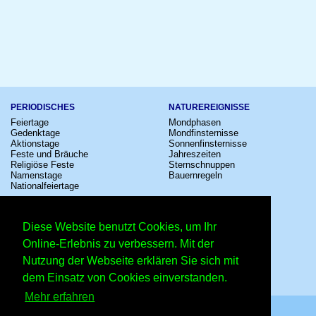
PERIODISCHES
NATUREREIGNISSE
Feiertage
Mondphasen
Gedenktage
Mondfinsternisse
Aktionstage
Sonnenfinsternisse
Feste und Bräuche
Jahreszeiten
Religiöse Feste
Sternschnuppen
Namenstage
Bauernregeln
Nationalfeiertage
KULTUR
SONSTIGE
Konzerte
Zeitumstellung
Diese Website benutzt Cookies, um Ihr
Kinostarts
Sternzeichen
Festivals
Schalttage
Online-Erlebnis zu verbessern. Mit der
Großevents
Wahltage
Nutzung der Webseite erklären Sie sich mit
Fußball
Messen
Comedy
Erinnerungen
dem Einsatz von Cookies einverstanden.
Shows
Volksfeste
Mehr erfahren