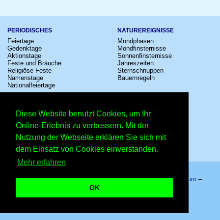
PERIODISCHES
NATUREREIGNISSE
Feiertage
Mondphasen
Gedenktage
Mondfinsternisse
Aktionstage
Sonnenfinsternisse
Feste und Bräuche
Jahreszeiten
Religiöse Feste
Sternschnuppen
Namenstage
Bauernregeln
Nationalfeiertage
KULTUR
SONSTIGE
Konzerte
Zeitumstellung
Diese Website benutzt Cookies, um Ihr
Kinostarts
Sternzeichen
Festivals
Schalttage
Online-Erlebnis zu verbessern. Mit der
Großevents
Wahltage
Nutzung der Webseite erklären Sie sich mit
Fußball
Messen
Comedy
Erinnerungen
dem Einsatz von Cookies einverstanden.
Shows
Volksfeste
Mehr erfahren
Startseite
–
Kalender
–
Lexikon
–
App
–
Sitemap
–
Impressum
–
Datenschutzhinweis
–
Kontakt
OK
12. August 2026 – Copyright © 2026 Kleiner Kalender