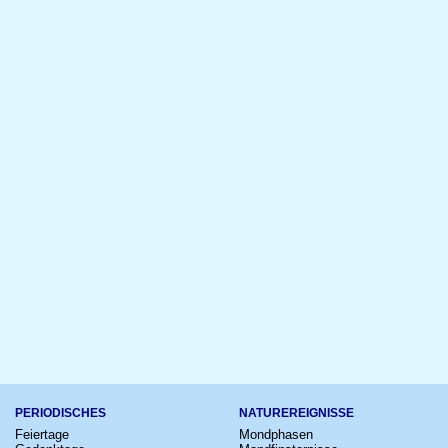
PERIODISCHES
NATUREREIGNISSE
Feiertage
Mondphasen