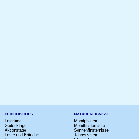
PERIODISCHES
NATUREREIGNISSE
Feiertage
Mondphasen
Gedenktage
Mondfinsternisse
Aktionstage
Sonnenfinsternisse
Feste und Bräuche
Jahreszeiten