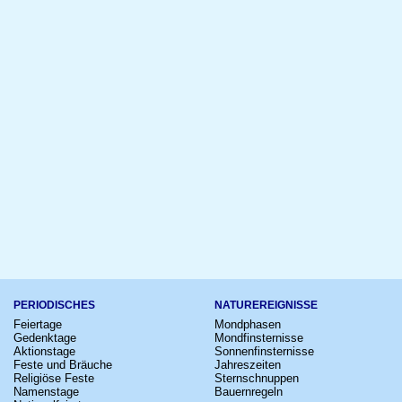
PERIODISCHES
NATUREREIGNISSE
Feiertage
Mondphasen
Gedenktage
Mondfinsternisse
Aktionstage
Sonnenfinsternisse
Feste und Bräuche
Jahreszeiten
Religiöse Feste
Sternschnuppen
Namenstage
Bauernregeln