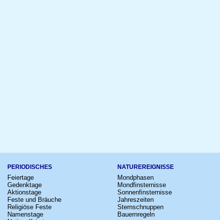
PERIODISCHES
NATUREREIGNISSE
Feiertage
Mondphasen
Gedenktage
Mondfinsternisse
Aktionstage
Sonnenfinsternisse
Feste und Bräuche
Jahreszeiten
Religiöse Feste
Sternschnuppen
Namenstage
Bauernregeln