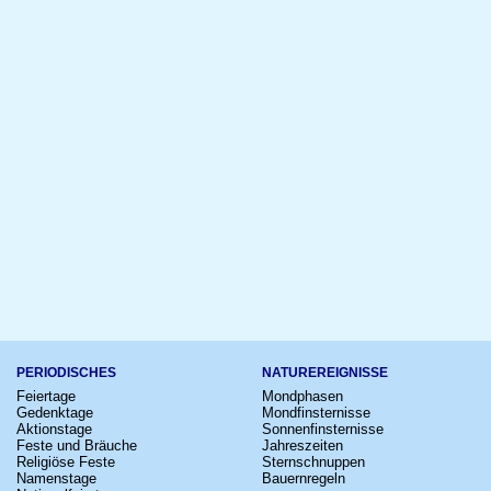
PERIODISCHES
NATUREREIGNISSE
Feiertage
Mondphasen
Gedenktage
Mondfinsternisse
Aktionstage
Sonnenfinsternisse
Feste und Bräuche
Jahreszeiten
Religiöse Feste
Sternschnuppen
Namenstage
Bauernregeln