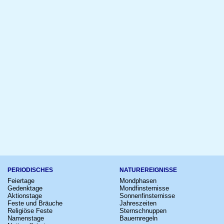
PERIODISCHES
NATUREREIGNISSE
Feiertage
Mondphasen
Gedenktage
Mondfinsternisse
Aktionstage
Sonnenfinsternisse
Feste und Bräuche
Jahreszeiten
Religiöse Feste
Sternschnuppen
Namenstage
Bauernregeln