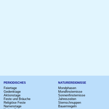
PERIODISCHES
NATUREREIGNISSE
Feiertage
Mondphasen
Gedenktage
Mondfinsternisse
Aktionstage
Sonnenfinsternisse
Feste und Bräuche
Jahreszeiten
Religiöse Feste
Sternschnuppen
Namenstage
Bauernregeln