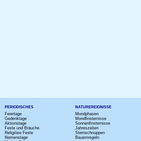
PERIODISCHES
NATUREREIGNISSE
Feiertage
Mondphasen
Gedenktage
Mondfinsternisse
Aktionstage
Sonnenfinsternisse
Feste und Bräuche
Jahreszeiten
Religiöse Feste
Sternschnuppen
Namenstage
Bauernregeln