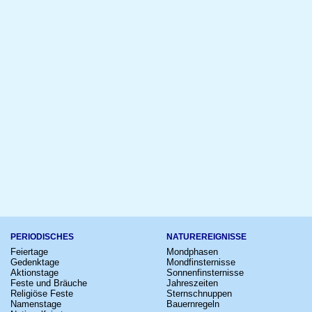
PERIODISCHES
NATUREREIGNISSE
Feiertage
Mondphasen
Gedenktage
Mondfinsternisse
Aktionstage
Sonnenfinsternisse
Feste und Bräuche
Jahreszeiten
Religiöse Feste
Sternschnuppen
Namenstage
Bauernregeln