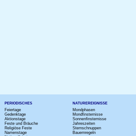
PERIODISCHES
NATUREREIGNISSE
Feiertage
Mondphasen
Gedenktage
Mondfinsternisse
Aktionstage
Sonnenfinsternisse
Feste und Bräuche
Jahreszeiten
Religiöse Feste
Sternschnuppen
Namenstage
Bauernregeln