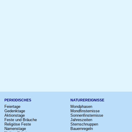
PERIODISCHES
NATUREREIGNISSE
Feiertage
Mondphasen
Gedenktage
Mondfinsternisse
Aktionstage
Sonnenfinsternisse
Feste und Bräuche
Jahreszeiten
Religiöse Feste
Sternschnuppen
Namenstage
Bauernregeln