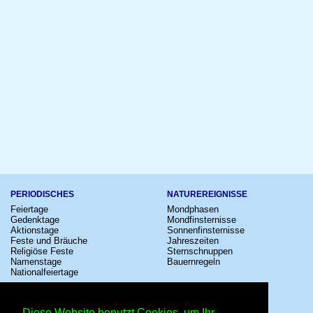
PERIODISCHES
NATUREREIGNISSE
Feiertage
Mondphasen
Gedenktage
Mondfinsternisse
Aktionstage
Sonnenfinsternisse
Feste und Bräuche
Jahreszeiten
Religiöse Feste
Sternschnuppen
Namenstage
Bauernregeln
Nationalfeiertage
KULTUR
SONSTIGE
Konzerte
Zeitumstellung
Diese Website benutzt Cookies, um Ihr