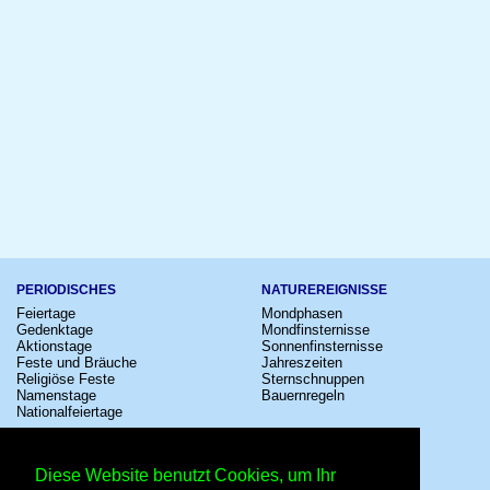
PERIODISCHES
NATUREREIGNISSE
Feiertage
Mondphasen
Gedenktage
Mondfinsternisse
Aktionstage
Sonnenfinsternisse
Feste und Bräuche
Jahreszeiten
Religiöse Feste
Sternschnuppen
Namenstage
Bauernregeln
Nationalfeiertage
KULTUR
SONSTIGE
Konzerte
Zeitumstellung
Diese Website benutzt Cookies, um Ihr
Kinostarts
Sternzeichen