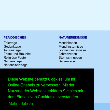
PERIODISCHES
NATUREREIGNISSE
Feiertage
Mondphasen
Gedenktage
Mondfinsternisse
Aktionstage
Sonnenfinsternisse
Feste und Bräuche
Jahreszeiten
Religiöse Feste
Sternschnuppen
Namenstage
Bauernregeln
Nationalfeiertage
KULTUR
SONSTIGE
Konzerte
Zeitumstellung
Diese Website benutzt Cookies, um Ihr
Kinostarts
Sternzeichen
Festivals
Schalttage
Online-Erlebnis zu verbessern. Mit der
Großevents
Wahltage
Nutzung der Webseite erklären Sie sich mit
Fußball
Messen
Comedy
Erinnerungen
dem Einsatz von Cookies einverstanden.
Shows
Volksfeste
Mehr erfahren