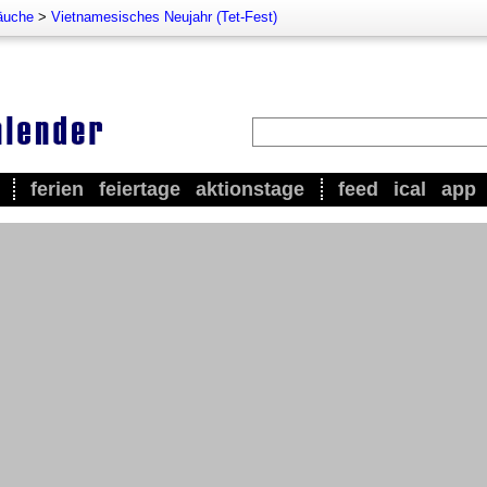
äuche
>
Vietnamesisches Neujahr (Tet-Fest)
ferien
feiertage
aktionstage
feed
ical
app