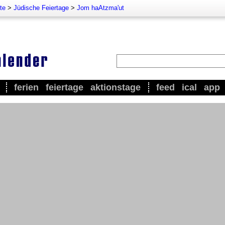
te
>
Jüdische Feiertage
>
Jom haAtzma'ut
ferien
feiertage
aktionstage
feed
ical
app