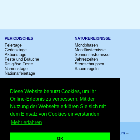
PERIODISCHES
NATUREREIGNISSE
Feiertage
Mondphasen
Gedenktage
Mondfinsternisse
Aktionstage
Sonnenfinsternisse
Feste und Bräuche
Jahreszeiten
Religiöse Feste
Sternschnuppen
Namenstage
Bauernregeln
Nationalfeiertage
KULTUR
SONSTIGE
Konzerte
Zeitumstellung
Diese Website benutzt Cookies, um Ihr
Kinostarts
Sternzeichen
Festivals
Schalttage
Online-Erlebnis zu verbessern. Mit der
Großevents
Wahltage
Nutzung der Webseite erklären Sie sich mit
Fußball
Messen
Comedy
Erinnerungen
dem Einsatz von Cookies einverstanden.
Shows
Volksfeste
Mehr erfahren
Startseite
–
Kalender
–
Lexikon
–
App
–
Sitemap
–
Impressum
–
Datenschutzhinweis
–
Kontakt
OK