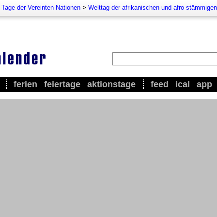
e Tage der Vereinten Nationen
>
Welttag der afrikanischen und afro-stämmigen
ferien
feiertage
aktionstage
feed
ical
app