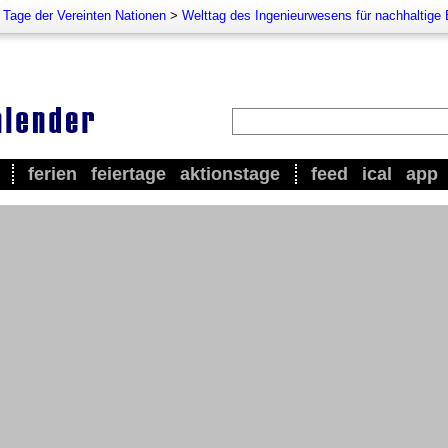
e Tage der Vereinten Nationen
>
Welttag des Ingenieurwesens für nachhaltige
ferien
feiertage
aktionstage
feed
ical
app