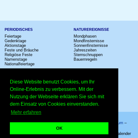
PERIODISCHES
NATUREREIGNISSE
Feiertage
Mondphasen
Gedenktage
Mondfinsternisse
Aktionstage
Sonnenfinsternisse
Feste und Bräuche
Jahreszeiten
Religiöse Feste
Sternschnuppen
Namenstage
Bauernregeln
Nationalfeiertage
KULTUR
SONSTIGE
Konzerte
Zeitumstellung
Diese Website benutzt Cookies, um Ihr
Kinostarts
Sternzeichen
Festivals
Schalttage
Online-Erlebnis zu verbessern. Mit der
Großevents
Wahltage
Nutzung der Webseite erklären Sie sich mit
Fußball
Messen
Comedy
Erinnerungen
dem Einsatz von Cookies einverstanden.
Shows
Volksfeste
Mehr erfahren
Startseite
–
Kalender
–
Lexikon
–
App
–
Sitemap
–
Impressum
–
Datenschutzhinweis
–
Kontakt
OK
Internationaler Tag des Spielens – Copyright © 2026 Kleiner Kalender