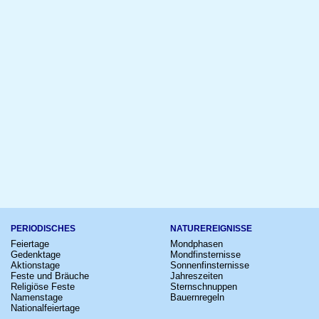
PERIODISCHES
NATUREREIGNISSE
Feiertage
Mondphasen
Gedenktage
Mondfinsternisse
Aktionstage
Sonnenfinsternisse
Feste und Bräuche
Jahreszeiten
Religiöse Feste
Sternschnuppen
Namenstage
Bauernregeln
Nationalfeiertage