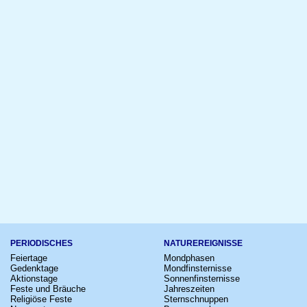
PERIODISCHES
NATUREREIGNISSE
Feiertage
Mondphasen
Gedenktage
Mondfinsternisse
Aktionstage
Sonnenfinsternisse
Feste und Bräuche
Jahreszeiten
Religiöse Feste
Sternschnuppen