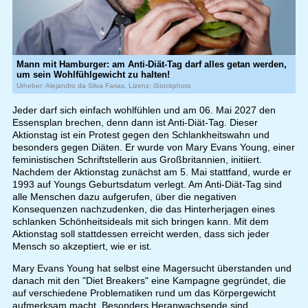
Mann mit Hamburger: am Anti-Diät-Tag darf alles getan werden,
um sein Wohlfühlgewicht zu halten!
Urheber: Alejandro da Silva Farias, Lizenz: iStockphoto
Jeder darf sich einfach wohlfühlen und am 06. Mai 2027 den
Essensplan brechen, denn dann ist Anti-Diät-Tag. Dieser
Aktionstag ist ein Protest gegen den Schlankheitswahn und
besonders gegen Diäten. Er wurde von Mary Evans Young, einer
feministischen Schriftstellerin aus Großbritannien, initiiert.
Nachdem der Aktionstag zunächst am 5. Mai stattfand, wurde er
1993 auf Youngs Geburtsdatum verlegt. Am Anti-Diät-Tag sind
alle Menschen dazu aufgerufen, über die negativen
Konsequenzen nachzudenken, die das Hinterherjagen eines
schlanken Schönheitsideals mit sich bringen kann. Mit dem
Aktionstag soll stattdessen erreicht werden, dass sich jeder
Mensch so akzeptiert, wie er ist.
Mary Evans Young hat selbst eine Magersucht überstanden und
danach mit den "Diet Breakers" eine Kampagne gegründet, die
auf verschiedene Problematiken rund um das Körpergewicht
aufmerksam macht. Besonders Heranwachsende sind