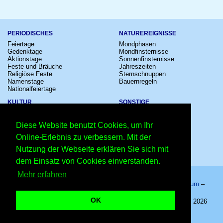
PERIODISCHES
NATUREREIGNISSE
Feiertage
Mondphasen
Gedenktage
Mondfinsternisse
Aktionstage
Sonnenfinsternisse
Feste und Bräuche
Jahreszeiten
Religiöse Feste
Sternschnuppen
Namenstage
Bauernregeln
Nationalfeiertage
KULTUR
SONSTIGE
Konzerte
Zeitumstellung
Kinostarts
Sternzeichen
Diese Website benutzt Cookies, um Ihr
Festivals
Schalttage
Großevents
Wahltage
Online-Erlebnis zu verbessern. Mit der
Fußball
Messen
Nutzung der Webseite erklären Sie sich mit
Comedy
Erinnerungen
Shows
Volksfeste
dem Einsatz von Cookies einverstanden.
Mehr erfahren
Startseite
–
Kalender
–
Lexikon
–
App
–
Sitemap
–
Impressum
–
Datenschutzhinweis
–
Kontakt
OK
Internationaler Anti-Diät-Tag 2027 - 06.05.2027 – Copyright © 2026
Kleiner Kalender