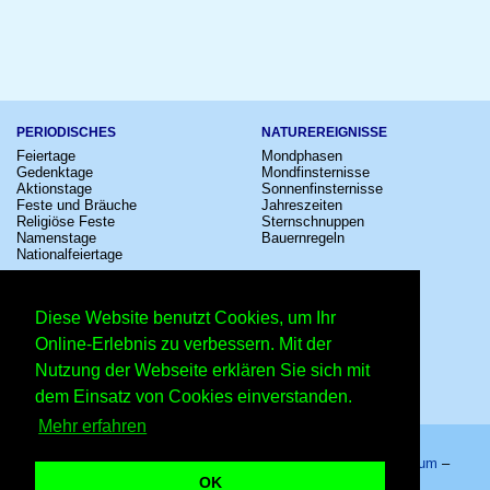
PERIODISCHES
NATUREREIGNISSE
Feiertage
Mondphasen
Gedenktage
Mondfinsternisse
Aktionstage
Sonnenfinsternisse
Feste und Bräuche
Jahreszeiten
Religiöse Feste
Sternschnuppen
Namenstage
Bauernregeln
Nationalfeiertage
KULTUR
SONSTIGE
Konzerte
Zeitumstellung
Diese Website benutzt Cookies, um Ihr
Kinostarts
Sternzeichen
Festivals
Schalttage
Online-Erlebnis zu verbessern. Mit der
Großevents
Wahltage
Nutzung der Webseite erklären Sie sich mit
Fußball
Messen
Comedy
Erinnerungen
dem Einsatz von Cookies einverstanden.
Shows
Volksfeste
Mehr erfahren
Startseite
–
Kalender
–
Lexikon
–
App
–
Sitemap
–
Impressum
–
Datenschutzhinweis
–
Kontakt
OK