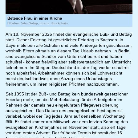
Betende Frau in einer Kirche
Urheber: John Gollop, Lizenz: iStockphoto
Am 18. November 2026 findet der evangelische Buß- und Bettag
statt. Dieser Feiertag ist gesetzlicher Feiertag in Sachsen. In
Bayern bleiben alle Schulen und viele Kindergärten geschlossen,
weshalb Eltern oftmals an diesem Tag Urlaub nehmen. In Berlin
sind evangelische Schüler vom Unterricht befreit und haben
schulfrei - können freiwillig aber selbstverständlich am Unterricht
teilnehmen. Im übrigen Deutschland ist der Tag weder schulfrei
noch arbeitsfrei. Arbeitnehmer können sich bei Lohnverzicht
meist deutschlandweit ohne Abzug eines Urlaubstages
freinehmen, um ihren religiösen Pflichten nachzukommen.
Seit 1995 ist der Buß- und Bettag kein bundesweit gesetzlicher
Feiertag mehr, um die Mehrbelastung für die Arbeitgeber im
Rahmen der damals neu eingeführten Pflegeversicherung
auszugleichen. Das Datum des evangelischen Festtages ist
variabel, wobei der Tag jedes Jahr auf denselben Wochentag
fällt. Er findet immer am Mittwoch vor dem letzten Sonntag des
evangelischen Kirchenjahres im November statt, also elf Tage
vor dem ersten Advent. Der früheste Termin ist somit der 16.