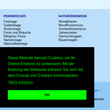
PERIODISCHES
NATUREREIGNISSE
Feiertage
Mondphasen
Gedenktage
Mondfinsternisse
Aktionstage
Sonnenfinsternisse
Feste und Bräuche
Jahreszeiten
Religiöse Feste
Sternschnuppen
Namenstage
Bauernregeln
Nationalfeiertage
KULTUR
SONSTIGE
Konzerte
Zeitumstellung
Diese Website benutzt Cookies, um Ihr
Kinostarts
Sternzeichen
Festivals
Schalttage
Online-Erlebnis zu verbessern. Mit der
Großevents
Wahltage
Nutzung der Webseite erklären Sie sich mit
Fußball
Messen
Comedy
Erinnerungen
dem Einsatz von Cookies einverstanden.
Shows
Volksfeste
Mehr erfahren
Startseite
–
Kalender
–
Lexikon
–
App
–
Sitemap
–
Impressum
–
Datenschutzhinweis
–
Kontakt
OK
Fronleichnam 2027 - 27.05.2027 – Copyright © 2026 Kleiner Kalender