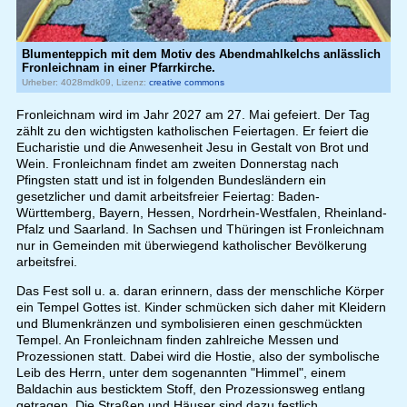
Blumenteppich mit dem Motiv des Abendmahlkelchs anlässlich
Fronleichnam in einer Pfarrkirche.
Urheber: 4028mdk09, Lizenz:
creative commons
Fronleichnam wird im Jahr 2027 am 27. Mai gefeiert. Der Tag
zählt zu den wichtigsten katholischen Feiertagen. Er feiert die
Eucharistie und die Anwesenheit Jesu in Gestalt von Brot und
Wein. Fronleichnam findet am zweiten Donnerstag nach
Pfingsten statt und ist in folgenden Bundesländern ein
gesetzlicher und damit arbeitsfreier Feiertag: Baden-
Württemberg, Bayern, Hessen, Nordrhein-Westfalen, Rheinland-
Pfalz und Saarland. In Sachsen und Thüringen ist Fronleichnam
nur in Gemeinden mit überwiegend katholischer Bevölkerung
arbeitsfrei.
Das Fest soll u. a. daran erinnern, dass der menschliche Körper
ein Tempel Gottes ist. Kinder schmücken sich daher mit Kleidern
und Blumenkränzen und symbolisieren einen geschmückten
Tempel. An Fronleichnam finden zahlreiche Messen und
Prozessionen statt. Dabei wird die Hostie, also der symbolische
Leib des Herrn, unter dem sogenannten "Himmel", einem
Baldachin aus besticktem Stoff, den Prozessionsweg entlang
getragen. Die Straßen und Häuser sind dazu festlich