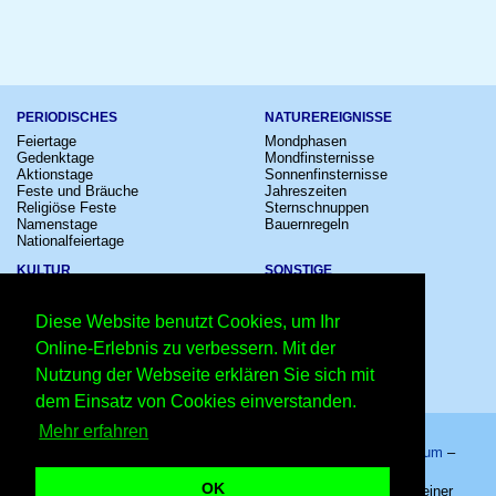
PERIODISCHES
NATUREREIGNISSE
Feiertage
Mondphasen
Gedenktage
Mondfinsternisse
Aktionstage
Sonnenfinsternisse
Feste und Bräuche
Jahreszeiten
Religiöse Feste
Sternschnuppen
Namenstage
Bauernregeln
Nationalfeiertage
KULTUR
SONSTIGE
Konzerte
Zeitumstellung
Kinostarts
Sternzeichen
Diese Website benutzt Cookies, um Ihr
Festivals
Schalttage
Großevents
Wahltage
Online-Erlebnis zu verbessern. Mit der
Fußball
Messen
Nutzung der Webseite erklären Sie sich mit
Comedy
Erinnerungen
Shows
Volksfeste
dem Einsatz von Cookies einverstanden.
Mehr erfahren
Startseite
–
Kalender
–
Lexikon
–
App
–
Sitemap
–
Impressum
–
Datenschutzhinweis
–
Kontakt
OK
Welt-Grafiker-Tag 2027 - 27.04.2027 – Copyright © 2026 Kleiner