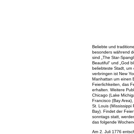
Beliebte und tradition
besonders während de
sind „The Star-Spangl
Beautiful“ und „God b
beliebteste Stadt, u
verbringen ist New Yo
Manhattan um einen B
Feierlichkeiten, das F
erhalten. Weitere Pub
Chicago (Lake Michiga
Francisco (Bay Area),
St. Louis (Mississippi
Bay). Findet der Feier
sonntags statt, werde
das folgende Wochen
Am 2. Juli 1776 entsc