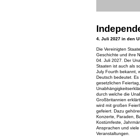
Independ
4. Juli 2027 in den 
Die Vereinigten Staat
Geschichte und ihre
04. Juli 2027. Der Un
Staaten ist auch als s
July Fourth bekannt, w
Deutsch bedeutet. Es 
gesetzlichen Feiertag
Unabhängigkeitserklä
durch welche die Una
Großbritannien erklä
wird mit großen Feier
gefeiert. Dazu gehöre
Konzerte, Paraden, Bas
Kostümfeste, Jahrmärkt
Ansprachen und viele 
Veranstaltungen.