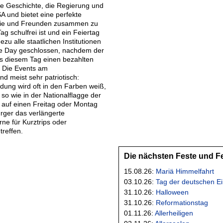
 die Geschichte, die Regierung und
A und bietet eine perfekte
ilie und Freunden zusammen zu
ag schulfrei ist und ein Feiertag
zu alle staatlichen Institutionen
e Day geschlossen, nachdem der
 diesem Tag einen bezahlten
. Die Events am
d meist sehr patriotisch:
dung wird oft in den Farben weiß,
 so wie in der Nationalflagge der
 auf einen Freitag oder Montag
ürger das verlängerte
e für Kurztrips oder
reffen.
Die nächsten Feste und F
15.08.26:
Mariä Himmelfahrt
03.10.26:
Tag der deutschen Ei
31.10.26:
Halloween
31.10.26:
Reformationstag
01.11.26:
Allerheiligen