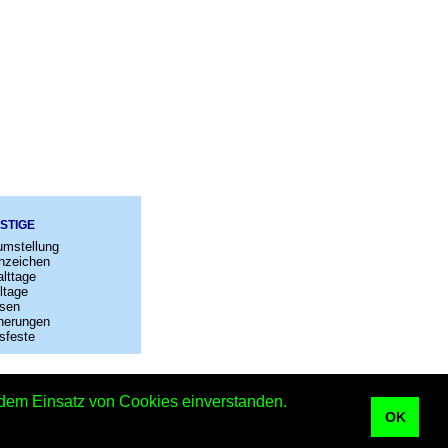
STIGE
umstellung
nzeichen
lttage
ltage
sen
nerungen
sfeste
–
Kontakt
t dem Einsatz von Cookies einverstanden.
OK