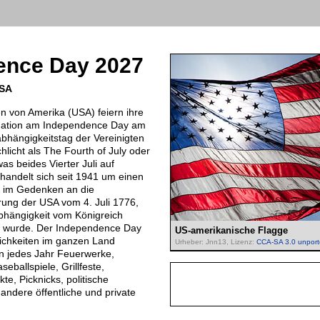
ence Day 2027
USA
en von Amerika (USA) feiern ihre
 Nation am Independence Day am
abhängigkeitstag der Vereinigten
chlicht als The Fourth of July oder
as beides Vierter Juli auf
handelt sich seit 1941 um einen
, im Gedenken an die
rung der USA vom 4. Juli 1776,
bhängigkeit vom Königreich
rt wurde. Der Independence Day
US-amerikanische Flagge
lichkeiten im ganzen Land
Urheber: Jnn13, Lizenz:
CCA-SA 3.0 unpor
n jedes Jahr Feuerwerke,
eballspiele, Grillfeste,
e, Picknicks, politische
andere öffentliche und private