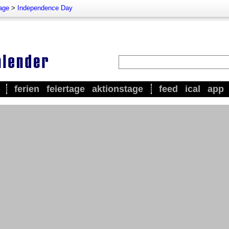
tage
>
Independence Day
ferien
feiertage
aktionstage
feed
ical
app