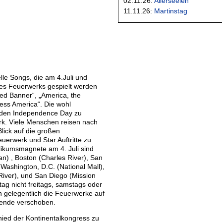
02.11.26:
Allerseelen
11.11.26:
Martinstag
elle Songs, die am 4.Juli und
s Feuerwerks gespielt werden
ed Banner“, „America, the
less America“. Die wohl
m den Independence Day zu
rk. Viele Menschen reisen nach
lick auf die großen
euerwerk und Star Auftritte zu
likumsmagnete am 4. Juli sind
n) , Boston (Charles River), San
 Washington, D.C. (National Mall),
 River), und San Diego (Mission
tag nicht freitags, samstags oder
n gelegentlich die Feuerwerke auf
ende verschoben.
hied der Kontinentalkongress zu