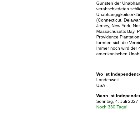
Gunsten der Unabhängi
verabschiedeten schlie
Unabhängigkeitserklä
(Connecticut, Delawa
Jersey, New York, Nor
Massachusetts Bay, P
Providence Plantations
formten sich die Vere
Immer noch wird der 4
amerikanischen Unabhä
Wo ist Independenc
Landesweit
USA
Wann ist Independe
Sonntag, 4. Juli 2027
Noch 330 Tage!