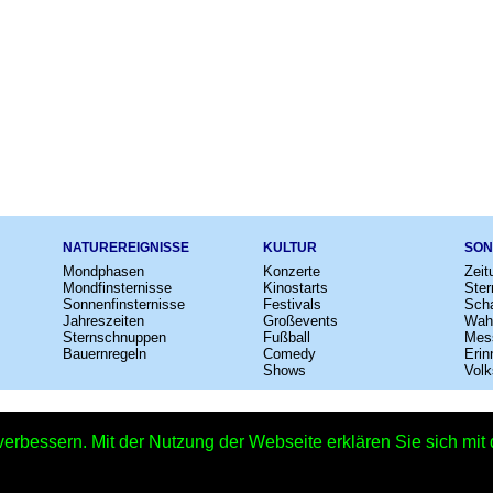
NATUREREIGNISSE
KULTUR
SON
Mondphasen
Konzerte
Zeit
Mondfinsternisse
Kinostarts
Ster
Sonnenfinsternisse
Festivals
Scha
Jahreszeiten
Großevents
Wah
Sternschnuppen
Fußball
Mes
Bauernregeln
Comedy
Erin
Shows
Volk
e
–
Kalender
–
Lexikon
–
App
–
Sitemap
–
Impressum
–
Datenschutzhinweis
verbessern. Mit der Nutzung der Webseite erklären Sie sich mi
Independence Day 2027 - 04.07.2027 – Copyright © 2026 Kleiner Kalender