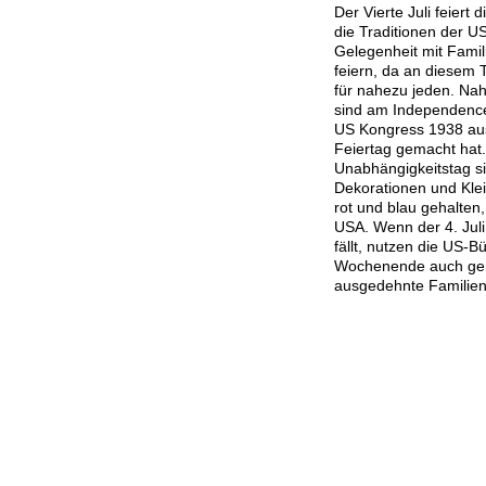
Der Vierte Juli feiert
die Traditionen der US
Gelegenheit mit Fam
feiern, da an diesem T
für nahezu jeden. Nahe
sind am Independenc
US Kongress 1938 aus
Feiertag gemacht hat
Unabhängigkeitstag sin
Dekorationen und Klei
rot und blau gehalten,
USA. Wenn der 4. Juli
fällt, nutzen die US-B
Wochenende auch gern
ausgedehnte Familient