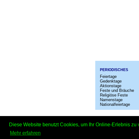
PERIODISCHES
Feiertage
Gedenktage
Aktionstage
Feste und Bräuche
Religiöse Feste
Namenstage
Nationalfeiertage
Startseit
Diese Website benutzt Cookies, um Ihr Online-Erlebnis zu 
Mehr erfahren