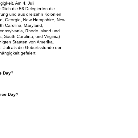
gkeit. Am 4. Juli
ßlich die 56 Delegierten die
rung und aus dreizehn Kolonien
re, Georgia, New Hampshire, New
th Carolina, Maryland,
ennsylvania, Rhode Island und
, South Carolina, und Virginia)
inigten Staaten von Amerika.
. Juli als die Geburtsstunde der
ngigkeit gefeiert.
e Day?
nce Day?