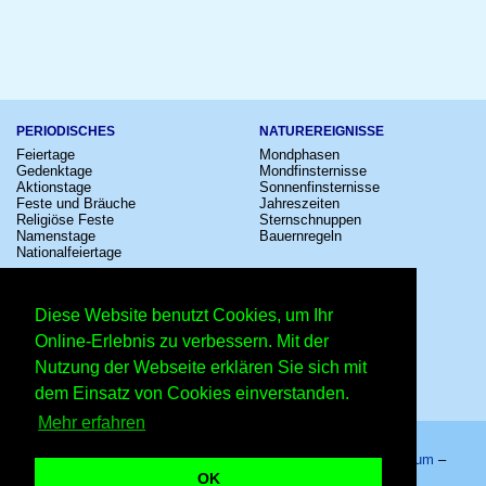
PERIODISCHES
NATUREREIGNISSE
Feiertage
Mondphasen
Gedenktage
Mondfinsternisse
Aktionstage
Sonnenfinsternisse
Feste und Bräuche
Jahreszeiten
Religiöse Feste
Sternschnuppen
Namenstage
Bauernregeln
Nationalfeiertage
KULTUR
SONSTIGE
Konzerte
Zeitumstellung
Diese Website benutzt Cookies, um Ihr
Kinostarts
Sternzeichen
Festivals
Schalttage
Online-Erlebnis zu verbessern. Mit der
Großevents
Wahltage
Nutzung der Webseite erklären Sie sich mit
Fußball
Messen
Comedy
Erinnerungen
dem Einsatz von Cookies einverstanden.
Shows
Volksfeste
Mehr erfahren
Startseite
–
Kalender
–
Lexikon
–
App
–
Sitemap
–
Impressum
–
Datenschutzhinweis
–
Kontakt
OK