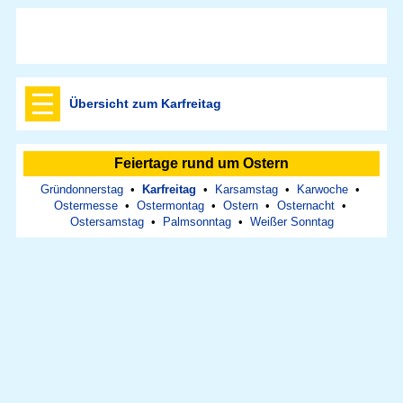
Übersicht zum Karfreitag
Feiertage rund um Ostern
Gründonnerstag
•
Karfreitag
•
Karsamstag
•
Karwoche
•
Ostermesse
•
Ostermontag
•
Ostern
•
Osternacht
•
Ostersamstag
•
Palmsonntag
•
Weißer Sonntag