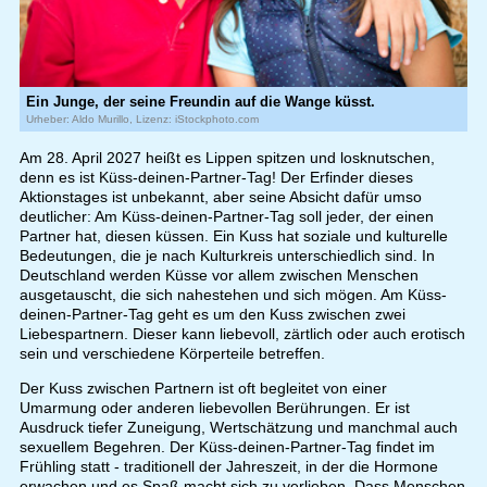
Ein Junge, der seine Freundin auf die Wange küsst.
Urheber: Aldo Murillo, Lizenz: iStockphoto.com
Am 28. April 2027 heißt es Lippen spitzen und losknutschen,
denn es ist Küss-deinen-Partner-Tag! Der Erfinder dieses
Aktionstages ist unbekannt, aber seine Absicht dafür umso
deutlicher: Am Küss-deinen-Partner-Tag soll jeder, der einen
Partner hat, diesen küssen. Ein Kuss hat soziale und kulturelle
Bedeutungen, die je nach Kulturkreis unterschiedlich sind. In
Deutschland werden Küsse vor allem zwischen Menschen
ausgetauscht, die sich nahestehen und sich mögen. Am Küss-
deinen-Partner-Tag geht es um den Kuss zwischen zwei
Liebespartnern. Dieser kann liebevoll, zärtlich oder auch erotisch
sein und verschiedene Körperteile betreffen.
Der Kuss zwischen Partnern ist oft begleitet von einer
Umarmung oder anderen liebevollen Berührungen. Er ist
Ausdruck tiefer Zuneigung, Wertschätzung und manchmal auch
sexuellem Begehren. Der Küss-deinen-Partner-Tag findet im
Frühling statt - traditionell der Jahreszeit, in der die Hormone
erwachen und es Spaß macht sich zu verlieben. Dass Menschen