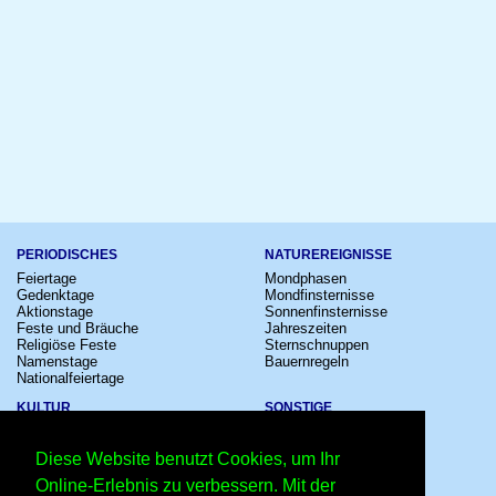
PERIODISCHES
NATUREREIGNISSE
Feiertage
Mondphasen
Gedenktage
Mondfinsternisse
Aktionstage
Sonnenfinsternisse
Feste und Bräuche
Jahreszeiten
Religiöse Feste
Sternschnuppen
Namenstage
Bauernregeln
Nationalfeiertage
KULTUR
SONSTIGE
Konzerte
Zeitumstellung
Kinostarts
Sternzeichen
Diese Website benutzt Cookies, um Ihr
Festivals
Schalttage
Großevents
Wahltage
Online-Erlebnis zu verbessern. Mit der