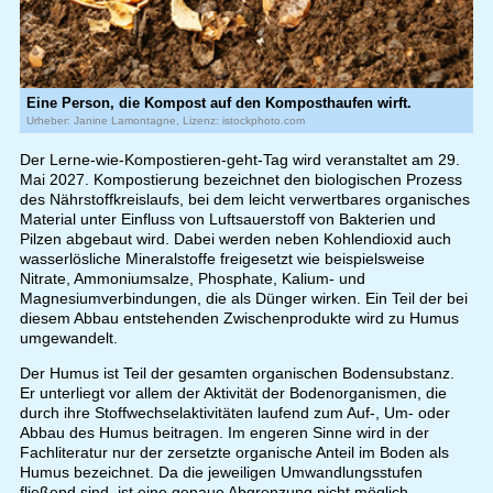
Eine Person, die Kompost auf den Komposthaufen wirft.
Urheber: Janine Lamontagne, Lizenz: istockphoto.com
Der Lerne-wie-Kompostieren-geht-Tag wird veranstaltet am 29.
Mai 2027. Kompostierung bezeichnet den biologischen Prozess
des Nährstoffkreislaufs, bei dem leicht verwertbares organisches
Material unter Einfluss von Luftsauerstoff von Bakterien und
Pilzen abgebaut wird. Dabei werden neben Kohlendioxid auch
wasserlösliche Mineralstoffe freigesetzt wie beispielsweise
Nitrate, Ammoniumsalze, Phosphate, Kalium- und
Magnesiumverbindungen, die als Dünger wirken. Ein Teil der bei
diesem Abbau entstehenden Zwischenprodukte wird zu Humus
umgewandelt.
Der Humus ist Teil der gesamten organischen Bodensubstanz.
Er unterliegt vor allem der Aktivität der Bodenorganismen, die
durch ihre Stoffwechselaktivitäten laufend zum Auf-, Um- oder
Abbau des Humus beitragen. Im engeren Sinne wird in der
Fachliteratur nur der zersetzte organische Anteil im Boden als
Humus bezeichnet. Da die jeweiligen Umwandlungsstufen
fließend sind, ist eine genaue Abgrenzung nicht möglich.