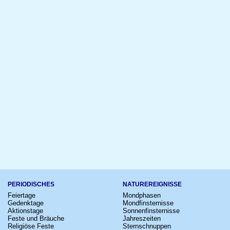
PERIODISCHES
NATUREREIGNISSE
Feiertage
Mondphasen
Gedenktage
Mondfinsternisse
Aktionstage
Sonnenfinsternisse
Feste und Bräuche
Jahreszeiten
Religiöse Feste
Sternschnuppen