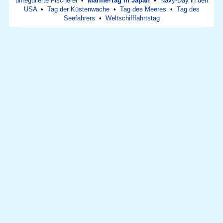
unregulierte Fischerei
•
Marine-Tag in Japan
•
Navy-Day in den
USA
•
Tag der Küstenwache
•
Tag des Meeres
•
Tag des
Seefahrers
•
Weltschifffahrtstag