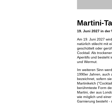
Martini-T
19. Juni 2027 in der
Am 19. Juni 2027 wird 
natürlich stilecht mit 
geschüttelt oder gerühr
Cocktail. Als trockene
Aperitifs und besteht
und Wermut.
Im weiteren Sinn werde
1990er Jahren, auch a
bezeichnet, sofern si
Martinikelch ("Cocktai
berühmteste Form des 
Martini, der aus Lond
wie möglich und einer
Garnierung besteht - s