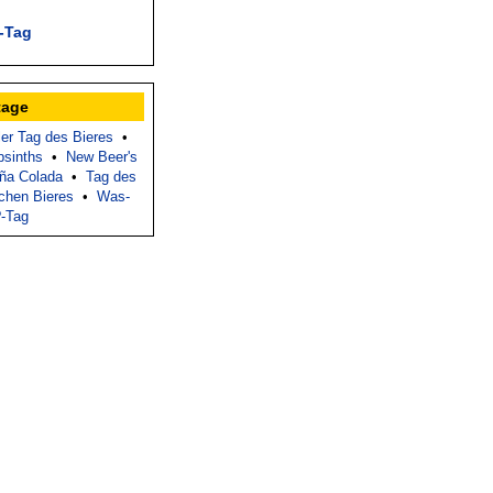
i-Tag
tage
ler Tag des Bieres
•
bsinths
•
New Beer's
iña Colada
•
Tag des
chen Bieres
•
Was-
?-Tag