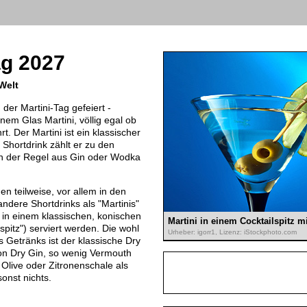
ag 2027
 Welt
der Martini-Tag gefeiert -
einem Glas Martini, völlig egal ob
t. Der Martini ist ein klassischer
r Shortdrink zählt er zu den
 in der Regel aus Gin oder Wodka
n teilweise, vor allem in den
ndere Shortdrinks als "Martinis"
e in einem klassischen, konischen
Martini in einem Cocktailspitz mi
lspitz") serviert werden. Die wohl
Urheber: igorr1, Lizenz: iStockphoto.com
Getränks ist der klassische Dry
on Dry Gin, so wenig Vermouth
 Olive oder Zitronenschale als
onst nichts.