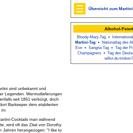
Übersicht zum Martin
Alkohol-Feier
Bloody-Mary-Tag
•
Internationa
Martini-Tag
•
Nationaltag des A
Eve
•
Sangria-Tag
•
Tag der P
Champagners
•
Tag des Deuts
willst-du-trinken
rtini sind unbekannt und
er Legenden. Wermutlieferungen
enfalls seit 1851 verbürgt, doch
dort Barkeeper dem etablierten
 zu.
Martini-Cocktails man während
lte, wird oft das Zitat von Dorothy
 Jahren herangezogen: "I like to