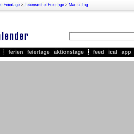
e Feiertage
>
Lebensmittel-Feiertage
>
Martini-Tag
ferien
feiertage
aktionstage
feed
ical
app