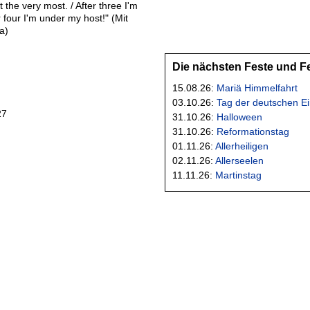
t the very most. / After three I'm
r four I'm under my host!" (Mit
a)
Die nächsten Feste und F
15.08.26:
Mariä Himmelfahrt
03.10.26:
Tag der deutschen Ei
27
31.10.26:
Halloween
31.10.26:
Reformationstag
01.11.26:
Allerheiligen
02.11.26:
Allerseelen
11.11.26:
Martinstag