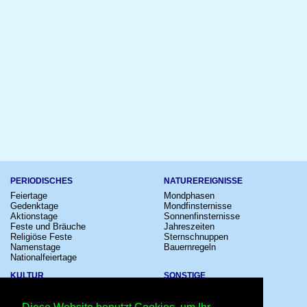
PERIODISCHES
NATUREREIGNISSE
Feiertage
Mondphasen
Gedenktage
Mondfinsternisse
Aktionstage
Sonnenfinsternisse
Feste und Bräuche
Jahreszeiten
Religiöse Feste
Sternschnuppen
Namenstage
Bauernregeln
Nationalfeiertage
KULTUR
SONSTIGE
Konzerte
Zeitumstellung
Kinostarts
Sternzeichen