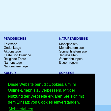
PERIODISCHES
NATUREREIGNISSE
Feiertage
Mondphasen
Gedenktage
Mondfinsternisse
Aktionstage
Sonnenfinsternisse
Feste und Bräuche
Jahreszeiten
Religiöse Feste
Sternschnuppen
Namenstage
Bauernregeln
Nationalfeiertage
KULTUR
SONSTIGE
Konzerte
Zeitumstellung
Kinostarts
Sternzeichen
Diese Website benutzt Cookies, um Ihr
Festivals
Schalttage
Großevents
Wahltage
Online-Erlebnis zu verbessern. Mit der
Fußball
Messen
Nutzung der Webseite erklären Sie sich mit
Comedy
Erinnerungen
Shows
Volksfeste
dem Einsatz von Cookies einverstanden.
Mehr erfahren