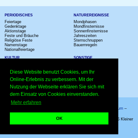
PERIODISCHES
NATUREREIGNISSE
Feiertage
Mondphasen
Gedenktage
Mondfinsternisse
Aktionstage
Sonnenfinsternisse
Feste und Bräuche
Jahreszeiten
Religiöse Feste
Sternschnuppen
Namenstage
Bauernregeln
Nationalfeiertage
KULTUR
SONSTIGE
Konzerte
Zeitumstellung
Kinostarts
Sternzeichen
Diese Website benutzt Cookies, um Ihr
Festivals
Schalttage
Großevents
Wahltage
Online-Erlebnis zu verbessern. Mit der
Fußball
Messen
Nutzung der Webseite erklären Sie sich mit
Comedy
Erinnerungen
Shows
Volksfeste
dem Einsatz von Cookies einverstanden.
Mehr erfahren
Startseite
–
Kalender
–
Lexikon
–
App
–
Sitemap
–
Impressum
–
Datenschutzhinweis
–
Kontakt
OK
Nationaler Wassereis-Tag 2027 - 14.08.2027 – Copyright © 2026 Kleiner
Kalender