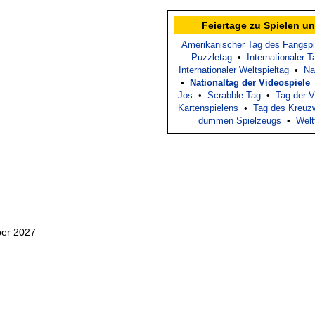
Feiertage zu Spielen un
Amerikanischer Tag des Fangspi
Puzzletag
•
Internationaler 
Internationaler Weltspieltag
•
Na
•
Nationaltag der Videospiele
Jos
•
Scrabble-Tag
•
Tag der V
Kartenspielens
•
Tag des Kreuzw
dummen Spielzeugs
•
Welt
ber 2027