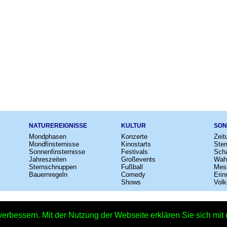
NATUREREIGNISSE
KULTUR
SON
Mondphasen
Konzerte
Zeit
Mondfinsternisse
Kinostarts
Ster
Sonnenfinsternisse
Festivals
Scha
Jahreszeiten
Großevents
Wah
Sternschnuppen
Fußball
Mes
Bauernregeln
Comedy
Erin
Shows
Volk
e
–
Kalender
–
Lexikon
–
App
–
Sitemap
–
Impressum
–
Datenschutzhinweis
verbessern. Mit der Nutzung der Webseite erklären Sie sich mi
tionaltag der Videospiele 2027 - 12.09.2027 – Copyright © 2026 Kleiner Kalen