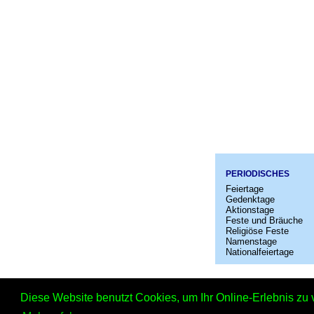
PERIODISCHES
Feiertage
Gedenktage
Aktionstage
Feste und Bräuche
Religiöse Feste
Namenstage
Nationalfeiertage
Startseit
Diese Website benutzt Cookies, um Ihr Online-Erlebnis zu 
Na