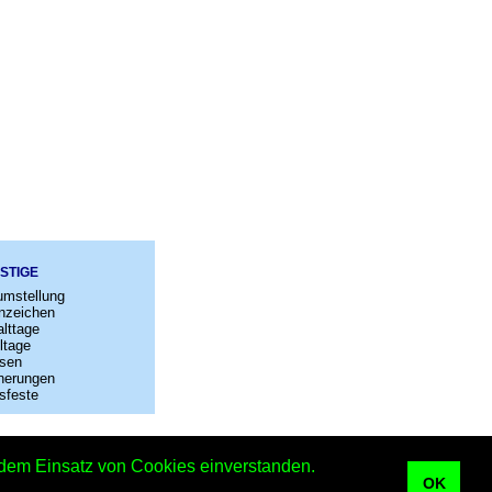
STIGE
umstellung
nzeichen
lttage
ltage
sen
nerungen
sfeste
–
Kontakt
t dem Einsatz von Cookies einverstanden.
der
OK