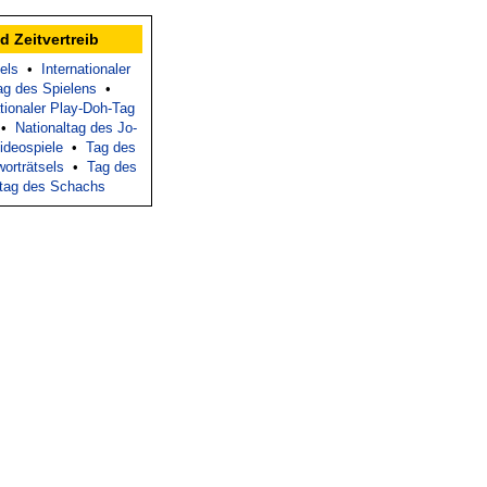
d Zeitvertreib
els
•
Internationaler
Tag des Spielens
•
tionaler Play-Doh-Tag
•
Nationaltag des Jo-
ideospiele
•
Tag des
orträtsels
•
Tag des
tag des Schachs