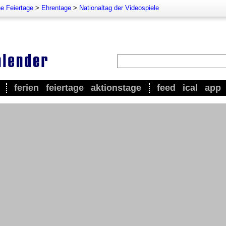
e Feiertage
>
Ehrentage
>
Nationaltag der Videospiele
ferien
feiertage
aktionstage
feed
ical
app